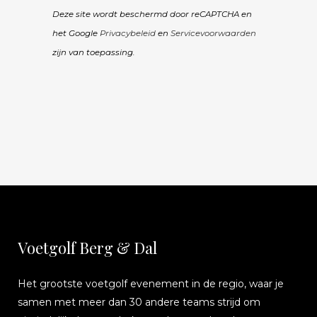
Deze site wordt beschermd door reCAPTCHA en
het Google
Privacybeleid
en
Servicevoorwaarden
zijn van toepassing.
Voetgolf Berg & Dal
Het grootste voetgolf evenement in de regio, waar je
samen met meer dan 30 andere teams strijd om